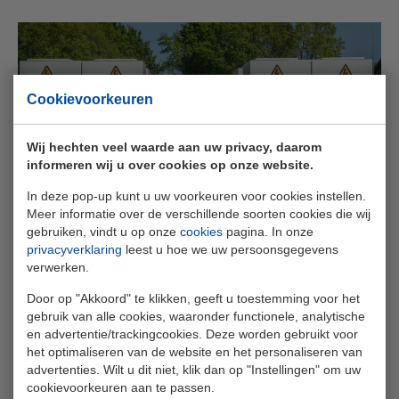
Cookievoorkeuren
Maatschap Feddema kiest voor eigen
regie op energie met ELINEX
Wij hechten veel waarde aan uw privacy, daarom
informeren wij u over cookies op onze website.
In deze pop-up kunt u uw voorkeuren voor cookies instellen.
Lees meer
Meer informatie over de verschillende soorten cookies die wij
gebruiken, vindt u op onze
cookies
pagina. In onze
privacyverklaring
leest u hoe we uw persoonsgegevens
verwerken.
Door op "Akkoord" te klikken, geeft u toestemming voor het
gebruik van alle cookies, waaronder functionele, analytische
en advertentie/trackingcookies. Deze worden gebruikt voor
Gebroeders Kos oogst meer grip op
het optimaliseren van de website en het personaliseren van
energie met batterijopslag van
advertenties. Wilt u dit niet, klik dan op "Instellingen" om uw
cookievoorkeuren aan te passen.
ELINEX