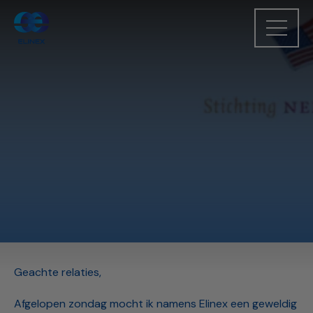
Geachte relaties,
Afgelopen zondag mocht ik namens Elinex een geweldig