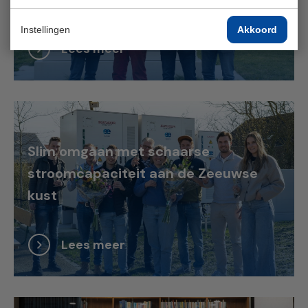
Instellingen
Akkoord
Lees meer
Slim omgaan met schaarse
stroomcapaciteit aan de Zeeuwse
kust
Lees meer