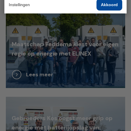
Andere onderwerpen
Instellingen
Akkoord
Maatschap Feddema kiest voor eigen
regie op energie met ELINEX
Lees meer
Gebroeders Kos oogst meer grip op
energie met batterijopslag van