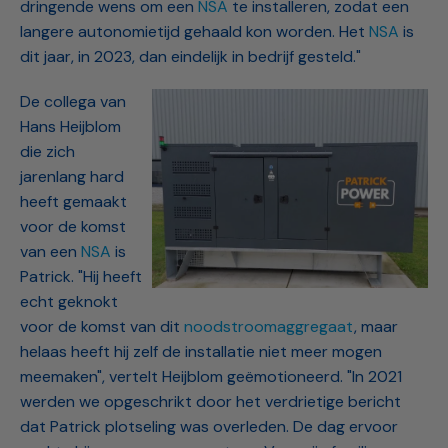
dringende wens om een
NSA
te installeren, zodat een
langere autonomietijd gehaald kon worden. Het
NSA
is
dit jaar, in 2023, dan eindelijk in bedrijf gesteld."
De collega van
Hans Heijblom
die zich
jarenlang hard
heeft gemaakt
voor de komst
van een
NSA
is
Patrick. "Hij heeft
echt geknokt
voor de komst van dit
noodstroomaggregaat
, maar
helaas heeft hij zelf de installatie niet meer mogen
meemaken", vertelt Heijblom geëmotioneerd. "In 2021
werden we opgeschrikt door het verdrietige bericht
dat Patrick plotseling was overleden. De dag ervoor