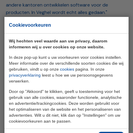
andere kantoren ontwikkelen software voor de
producten. In Veghel wordt echt alles gedaan."
Cookievoorkeuren
Tot besluit zegt Hans Heijblom: "De samenwerking met
ELINEX was voortreffelijk, we hadden en hebben een
goed contact en hun manier van meedenken is echt
Wij hechten veel waarde aan uw privacy, daarom
informeren wij u over cookies op onze website.
enorm fijn. Het is een mooie gedachte dat wanneer
onverhoopt de stroom uitvalt, dankzij 'Patrick Power'
In deze pop-up kunt u uw voorkeuren voor cookies instellen.
het licht weer gaat schijnen in Veghel."
Meer informatie over de verschillende soorten cookies die wij
gebruiken, vindt u op onze
cookies
pagina. In onze
privacyverklaring
leest u hoe we uw persoonsgegevens
verwerken.
Door op "Akkoord" te klikken, geeft u toestemming voor het
gebruik van alle cookies, waaronder functionele, analytische
en advertentie/trackingcookies. Deze worden gebruikt voor
Terug naar lijst
het optimaliseren van de website en het personaliseren van
advertenties. Wilt u dit niet, klik dan op "Instellingen" om uw
cookievoorkeuren aan te passen.