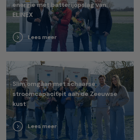
energie met batterijopslag van
ELINEX
Lees meer
Slim omgaan met schaarse
stroomcapaciteit aan de Zeeuwse
kust
Lees meer