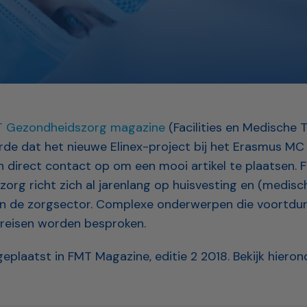
 Gezondheidszorg magazine
(Facilities en Medische 
rde dat het nieuwe Elinex-project bij het Erasmus MC
direct contact op om een mooi artikel te plaatsen. 
org richt zich al jarenlang op huisvesting en (medisc
in de zorgsector. Complexe onderwerpen die voortdu
ereisen worden besproken.
s geplaatst in FMT Magazine, editie 2 2018. Bekijk hieron