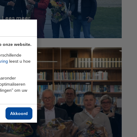
Lees meer
p onze website.
rschillende
aring
leest u hoe
waaronder
 optimaliseren
ellingen" om uw
Akkoord