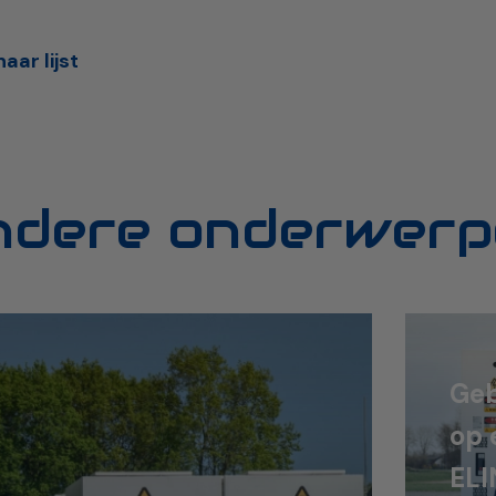
aar lijst
ndere onderwerp
Geb
op 
ELI