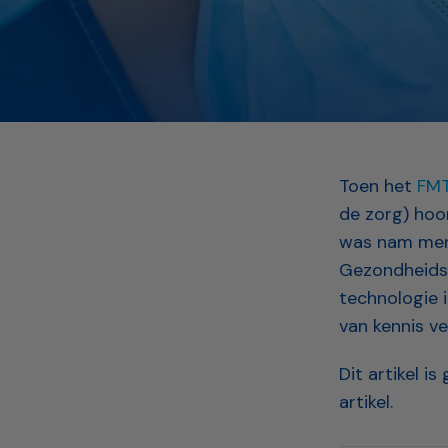
Toen het
FMT
de zorg) hoo
was nam men 
Gezondheidsz
technologie 
van kennis v
Dit artikel i
artikel.