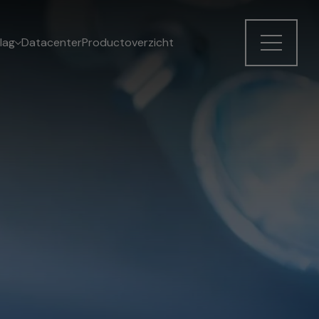
lag
Datacenter
Productoverzicht