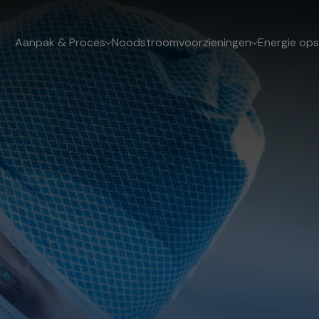
Aanpak & Proces
Noodstroomvoorzieningen
Energie ops