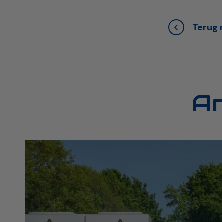
Terug n
A