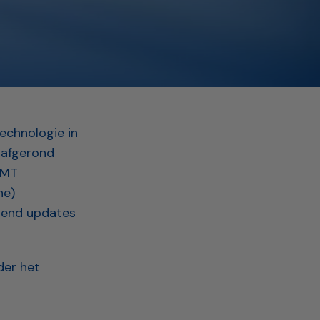
Technologie in
 afgerond
FMT
he)
rend updates
der het