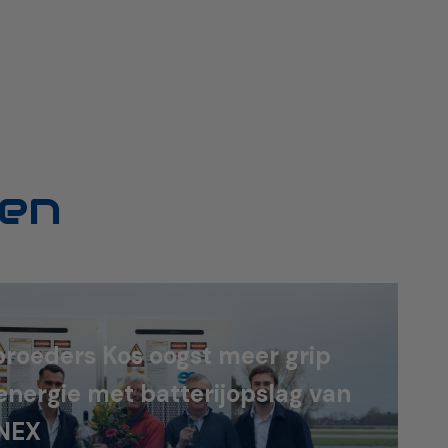
en
roeders Kos oogst meer grip
energie met batterijopslag van
NEX