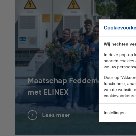
Cookievoork
Wij hechten vee
In deze pop-up k
soorten cookies 
we uw persoons
Door op "Akkoord
Maatschap Feddema kiest voor 
functionele, ana
van de website en
met ELINEX
cookievoorkeure
Instellingen
Lees meer