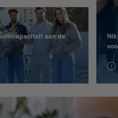
oomcapaciteit aan de
Nik
voo