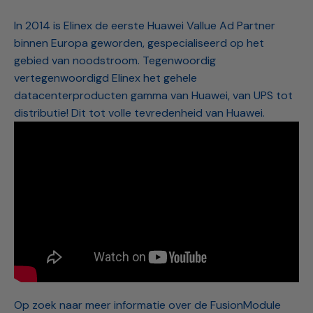
In 2014 is Elinex de eerste Huawei Vallue Ad Partner
binnen Europa geworden, gespecialiseerd op het
gebied van noodstroom. Tegenwoordig
vertegenwoordigd Elinex het gehele
datacenterproducten gamma van Huawei, van UPS tot
distributie! Dit tot volle tevredenheid van Huawei.
Op zoek naar meer informatie over de FusionModule