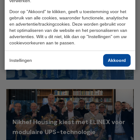
verwerken.
Door op "Akkoord" te klikken, geeft u toestemming voor het
gebruik van alle cookies, waaronder functionele, analytische
Slim omgaan met schaarse
en advertentie/trackingcookies. Deze worden gebruikt voor
het optimaliseren van de website en het personaliseren van
stroomcapaciteit aan de Zeeuwse
advertenties. Wilt u dit niet, klik dan op "Instellingen" om uw
kust
cookievoorkeuren aan te passen.
Instellingen
Akkoord
Lees meer
Nikhef Housing kiest met ELINEX voor
modulaire UPS-technologie