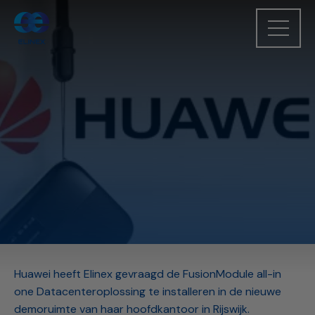
Huawei heeft Elinex gevraagd de FusionModule all-in
one Datacenteroplossing te installeren in de nieuwe
demoruimte van haar hoofdkantoor in Rijswijk.