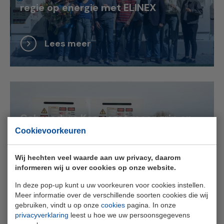
regie op energie met ELINEX
Lees meer
Gebroeders Kos oogst meer grip op
Cookievoorkeuren
energie met batterijopslag van
ELINEX
Wij hechten veel waarde aan uw privacy, daarom
informeren wij u over cookies op onze website.
Lees meer
In deze pop-up kunt u uw voorkeuren voor cookies instellen.
Meer informatie over de verschillende soorten cookies die wij
gebruiken, vindt u op onze
cookies
pagina. In onze
privacyverklaring
leest u hoe we uw persoonsgegevens