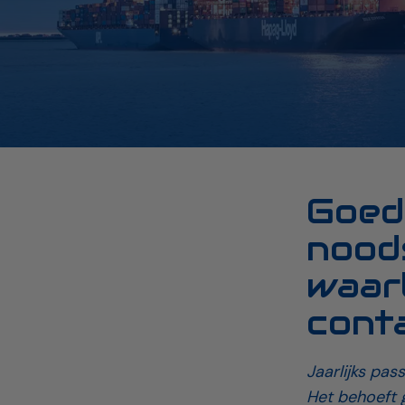
Goed
nood
waarb
cont
Jaarlijks pa
Het behoeft 