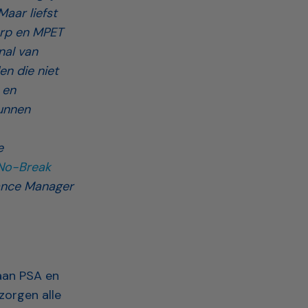
aar liefst
erp en MPET
nal van
en die niet
 en
unnen
e
No-Break
ance Manager
aan PSA en
zorgen alle