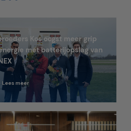
roeders Kos oogst meer grip
energie met batterijopslag van
NEX
Lees meer