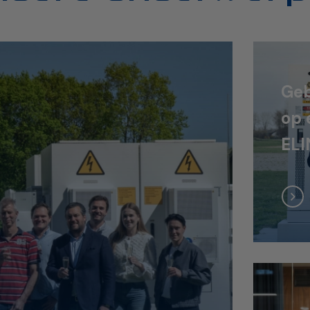
Geb
op 
ELI