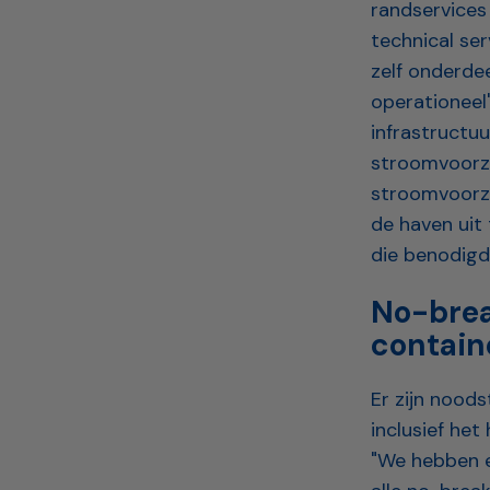
randservices
technical ser
zelf onderdee
operationeel"
infrastructu
stroomvoorzi
stroomvoorzi
de haven uit 
die benodigd
No-break
contain
Er zijn nood
inclusief het
"We hebben e