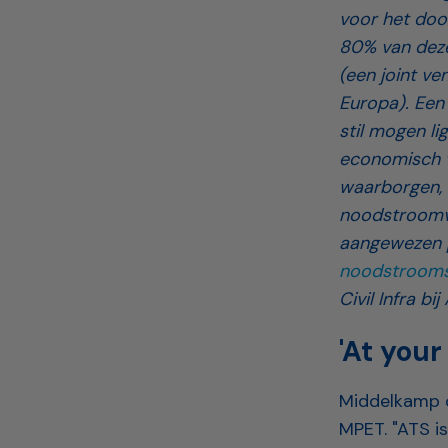
voor het door
80% van dez
(een joint ve
Europa). Een 
stil mogen l
economisch v
waarborgen, 
noodstroomvo
aangewezen p
noodstroom
Civil Infra bij
'At your
Middelkamp o
MPET. "ATS i