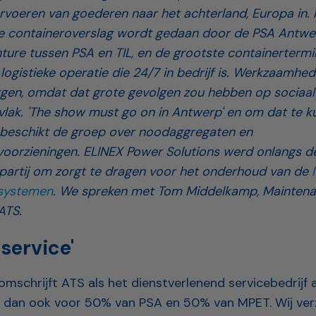
voeren van goederen naar het achterland, Europa in. M
e containeroverslag wordt gedaan door de PSA Antw
nture tussen PSA en TIL, en de grootste containertermi
logistieke operatie die 24/7 in bedrijf is. Werkzaamhed
iggen, omdat dat grote gevolgen zou hebben op sociaal
lak. 'The show must go on in Antwerp' en om dat te k
beschikt de groep over noodaggregaten en
orzieningen. ELINEX Power Solutions werd onlangs d
artij om zorgt te dragen voor het onderhoud van de
systemen
. We spreken met Tom Middelkamp, Mainten
 ATS.
 service'
mschrijft ATS als het dienstverlenend servicebedrijf 
s dan ook voor 50% van PSA en 50% van MPET. Wij ver