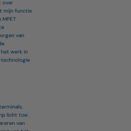
t over
t mijn functie
en MPET
te
borgen van
de
 het werk in
T-technologie
terminals,
p licht toe:
areren van