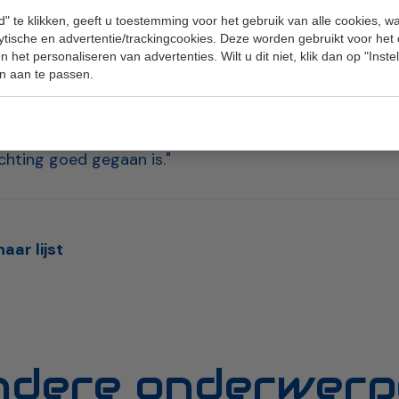
mp heeft zelf meegeholpen het contract vorm te ge
" te klikken, geeft u toestemming voor het gebruik van alle cookies, 
ot Tom Faber, accountmanager bij ELINEX, heeft hij d
lytische en advertentie/trackingcookies. Deze worden gebruikt voor het
 het personaliseren van advertenties. Wilt u dit niet, klik dan op "Inst
acht. Een prettige samenwerking in goed partnerschap,
n aan te passen.
 "We merkten bij aanvang meteen hoeveel ervaring en k
rie heeft. Dat overlegde prettig en heeft ervoor gezo
ssingen genomen konden worden. Ik mag wel concludere
hting goed gegaan is."
aar lijst
ndere onderwerp