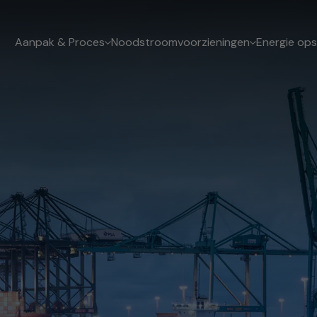
Aanpak & Proces
Noodstroomvoorzieningen
Energie ops