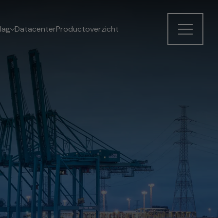
lag
Datacenter
Productoverzicht