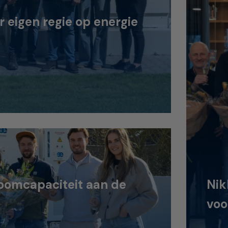
eigen regie op energie
oomcapaciteit aan de
Nik
voo