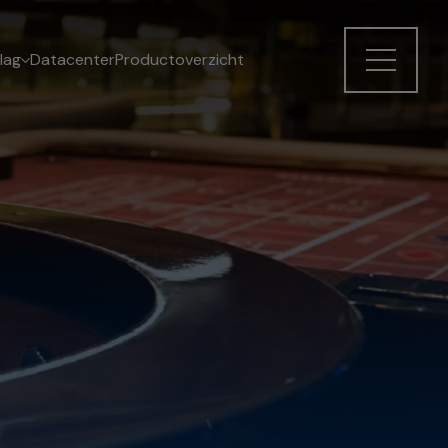
lag
Datacenter
Productoverzicht