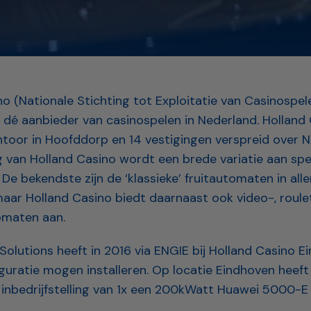
o (Nationale Stichting tot Exploitatie van Casinospel
s dé aanbieder van casinospelen in Nederland. Holland
toor in Hoofddorp en 14 vestigingen verspreid over Ne
ng van Holland Casino wordt een brede variatie aan s
e bekendste zijn de ‘klassieke’ fruitautomaten in aller
maar Holland Casino biedt daarnaast ook video-, roule
omaten aan.
Solutions heeft in 2016 via ENGIE bij Holland Casino 
guratie mogen installeren. Op locatie Eindhoven heeft 
en inbedrijfstelling van 1x een 200kWatt Huawei 5000