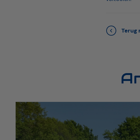
Terug n
A