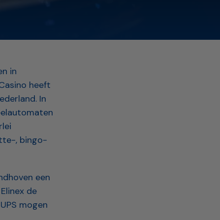
en in
 Casino heeft
derland. In
peelautomaten
lei
tte-, bingo-
Eindhoven een
Elinex de
-E UPS mogen