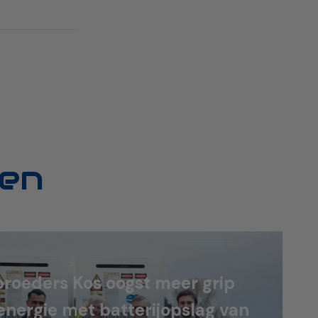
en
roeders Kos oogst meer grip
energie met batterijopslag van