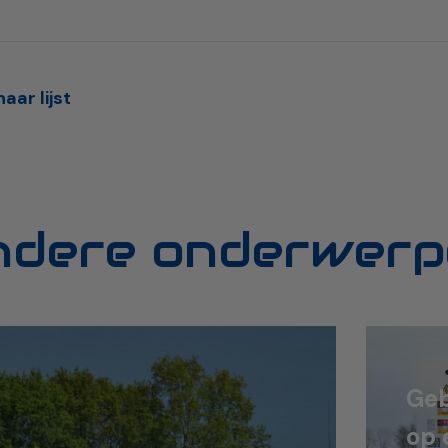
aar lijst
ndere onderwerp
Geb
op 