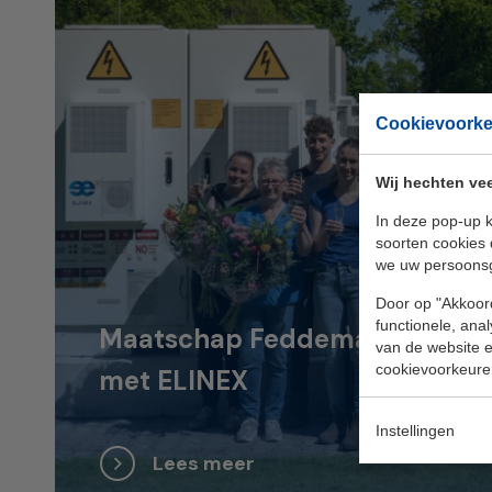
Cookievoork
Wij hechten vee
In deze pop-up k
soorten cookies 
we uw persoons
Door op "Akkoord
functionele, ana
Maatschap Feddema kiest voor 
van de website en
cookievoorkeure
met ELINEX
Instellingen
Lees meer