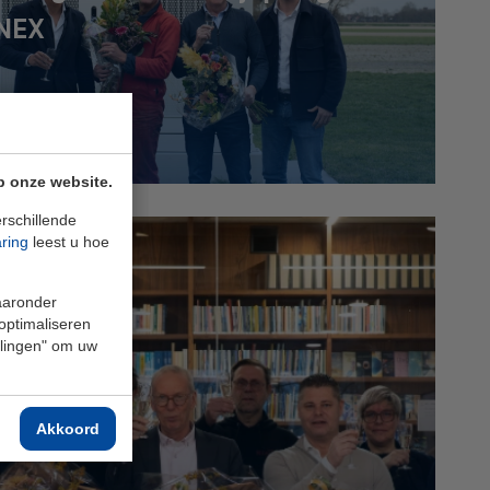
NEX
Lees meer
p onze website.
rschillende
aring
leest u hoe
waaronder
 optimaliseren
ellingen" om uw
Akkoord