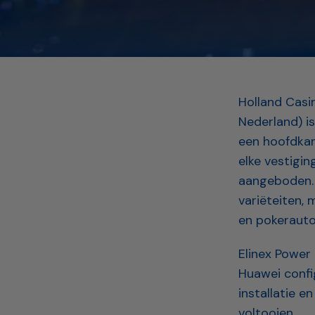
Holland Casin
Nederland) i
een hoofdkan
elke vestigi
aangeboden. D
variëteiten, 
en pokeraut
Elinex Power 
Huawei confi
installatie 
voltooien.