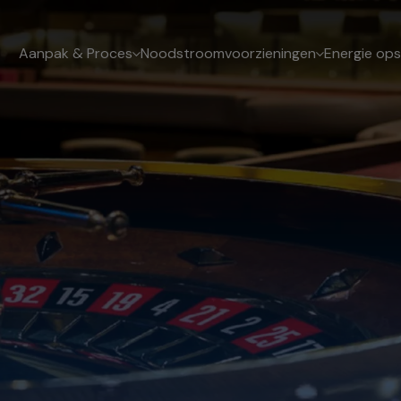
Aanpak & Proces
Noodstroomvoorzieningen
Energie ops