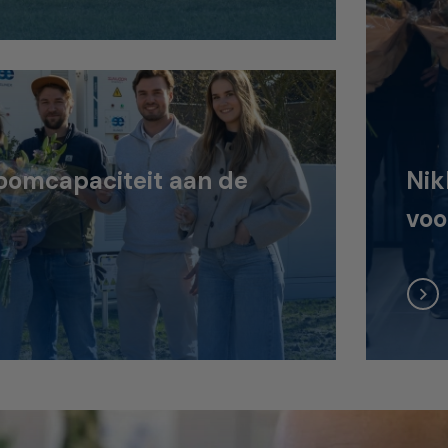
oomcapaciteit aan de
Nik
voo