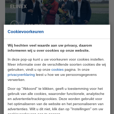
ELINEX
Lees meer
Cookievoorkeuren
Wij hechten veel waarde aan uw privacy, daarom
informeren wij u over cookies op onze website.
In deze pop-up kunt u uw voorkeuren voor cookies instellen.
Slim omgaan met schaarse
Meer informatie over de verschillende soorten cookies die wij
gebruiken, vindt u op onze
cookies
pagina. In onze
stroomcapaciteit aan de Zeeuwse
privacyverklaring
leest u hoe we uw persoonsgegevens
kust
verwerken.
Door op "Akkoord" te klikken, geeft u toestemming voor het
gebruik van alle cookies, waaronder functionele, analytische
Lees meer
en advertentie/trackingcookies. Deze worden gebruikt voor
het optimaliseren van de website en het personaliseren van
advertenties. Wilt u dit niet, klik dan op "Instellingen" om uw
cookievoorkeuren aan te passen.