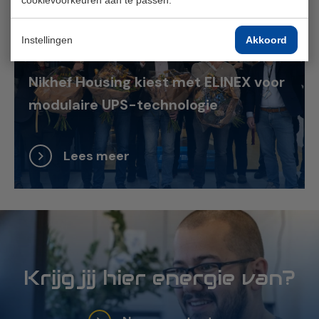
Instellingen
Akkoord
Nikhef Housing kiest met ELINEX voor
modulaire UPS-technologie
Lees meer
Krijg jij hier energie van?