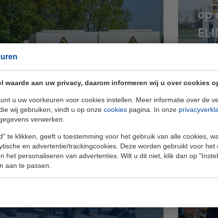
op 
ELI
euren
l waarde aan uw privacy, daarom informeren wij u over cookies o
unt u uw voorkeuren voor cookies instellen. Meer informatie over de ve
die wij gebruiken, vindt u op onze
cookies
pagina. In onze
privacyverkl
gegevens verwerken.
" te klikken, geeft u toestemming voor het gebruik van alle cookies, 
lytische en advertentie/trackingcookies. Deze worden gebruikt voor het
 het personaliseren van advertenties. Wilt u dit niet, klik dan op "Inst
n aan te passen.
eigen regie op energie