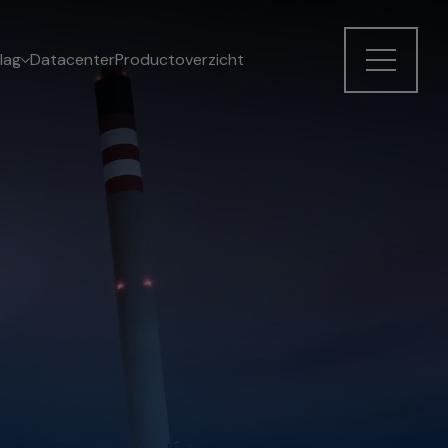
lag
Datacenter
Productoverzicht