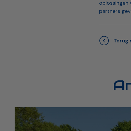
oplossingen 
partners ge
Terug n
A