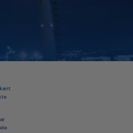
ikant
ste
ar
ële