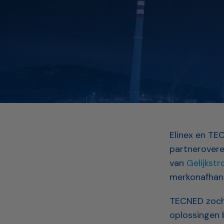
Elinex en T
partnerovere
van
Gelijkst
merkonafhank
TECNED zocht
oplossingen b