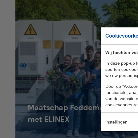
Cookievoork
Wij hechten vee
In deze pop-up k
soorten cookies 
we uw persoons
Door op "Akkoord
functionele, ana
van de website en
cookievoorkeure
Maatschap Feddema kiest voor 
met ELINEX
Instellingen