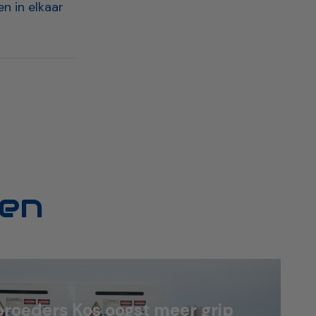
n in elkaar
en
roeders Kos oogst meer grip