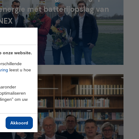
energie met batterijopslag van
NEX
Lees meer
p onze website.
rschillende
aring
leest u hoe
waaronder
 optimaliseren
ellingen" om uw
Akkoord