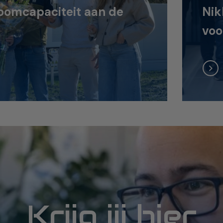
oomcapaciteit aan de
Nik
voo
Krijg jij hier