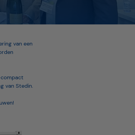
ering van een
orden
 e-compact
 van Stedin.⁠
ouwen!