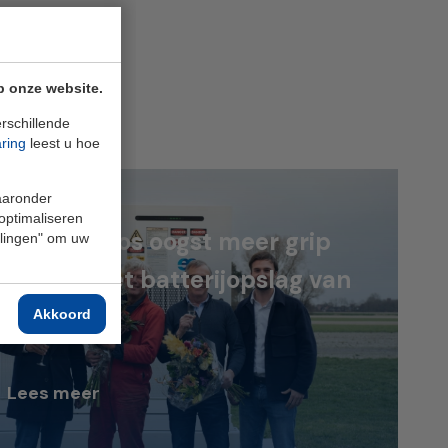
en
p onze website.
rschillende
aring
leest u hoe
waaronder
 optimaliseren
roeders Kos oogst meer grip
ellingen" om uw
energie met batterijopslag van
NEX
Akkoord
Lees meer