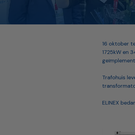
16 oktober t
1725kW en 34
geïmplemente
Trafohuis le
transformato
ELINEX bedan