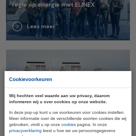
regie op energie met ELINEX
Lees meer
Gebroeders Kos oogst meer grip op
Cookievoorkeuren
energie met batterijopslag van
ELINEX
Wij hechten veel waarde aan uw privacy, daarom
informeren wij u over cookies op onze website.
Lees meer
In deze pop-up kunt u uw voorkeuren voor cookies instellen.
Meer informatie over de verschillende soorten cookies die wij
gebruiken, vindt u op onze
cookies
pagina. In onze
privacyverklaring
leest u hoe we uw persoonsgegevens