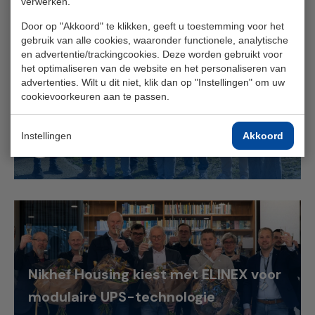
verwerken.
Door op "Akkoord" te klikken, geeft u toestemming voor het
gebruik van alle cookies, waaronder functionele, analytische
Slim omgaan met schaarse
en advertentie/trackingcookies. Deze worden gebruikt voor
het optimaliseren van de website en het personaliseren van
stroomcapaciteit aan de Zeeuwse
advertenties. Wilt u dit niet, klik dan op "Instellingen" om uw
kust
cookievoorkeuren aan te passen.
Instellingen
Akkoord
Lees meer
Nikhef Housing kiest met ELINEX voor
modulaire UPS-technologie