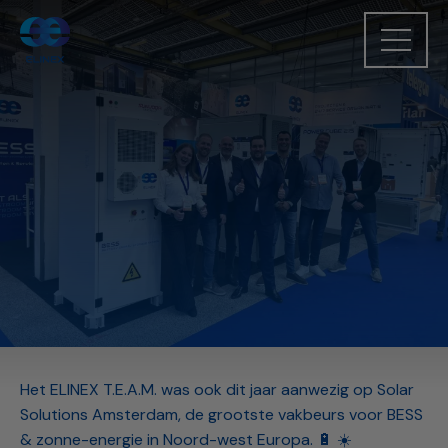
Het ELINEX T.E.A.M. was ook dit jaar aanwezig op Solar
Solutions Amsterdam, de grootste vakbeurs voor BESS
& zonne-energie in Noord-west Europa. 🔋 ☀️