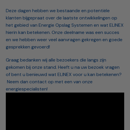
Deze dagen hebben we bestaande en potentiële
klanten bijgepraat over de laatste ontwikkelingen op
het gebied van Energie Opslag Systemen en wat ELINEX
hierin kan betekenen. Onze deelname was een succes
en we hebben weer veel aanvragen gekregen en goede
gesprekken gevoerd! ⁠
Graag bedanken wij alle bezoekers die langs zijn
gekomen bij onze stand. Heeft u na uw bezoek vragen
of bent u benieuwd wat ELINEX voor u kan betekenen?
Neem dan contact op met een van onze
energiespecialisten!