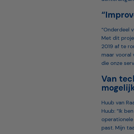
“Improv
“Onderdeel v
Met dit proje
2019 af te ro
maar vooral 
die onze serv
Van tec
mogelij
Huub van Raam
Huub: “Ik ben
operationele 
past. Mijn ta