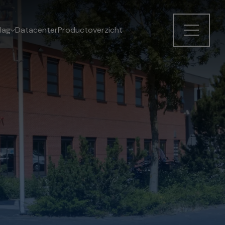
lag
Datacenter
Productoverzicht