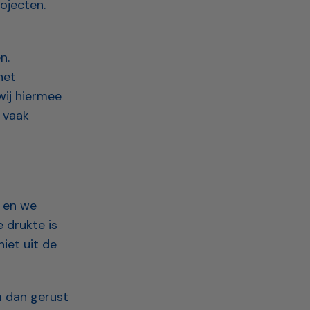
ojecten.
n.
het
wij hiermee
 vaak
d en we
 drukte is
iet uit de
m dan gerust