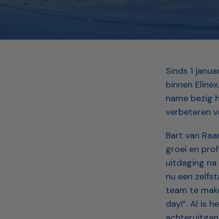
Sinds 1 janu
binnen Eline
name bezig h
verbeteren v
Bart van Raa
groei en prof
uitdaging na
nu een zelfst
team te make
day!”. Al is h
achteruitgan