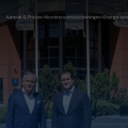
Aanpak & Proces
Noodstroomvoorzieningen
Energie ops