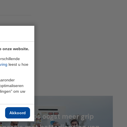
p onze website.
rschillende
aring
leest u hoe
en
waaronder
 optimaliseren
ellingen" om uw
Akkoord
roeders Kos oogst meer grip