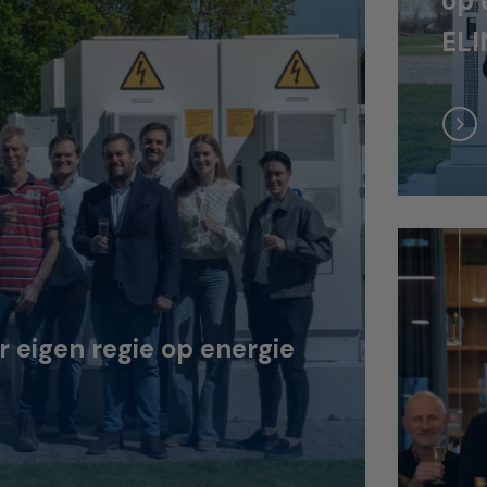
op 
ELI
eigen regie op energie