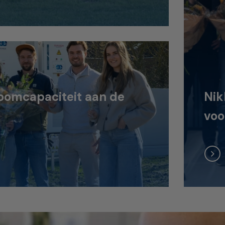
oomcapaciteit aan de
Nik
voo