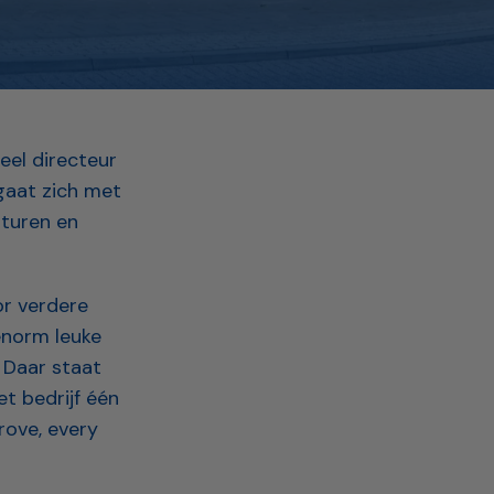
eel directeur
gaat zich met
sturen en
r verdere
enorm leuke
 Daar staat
t bedrijf één
rove, every