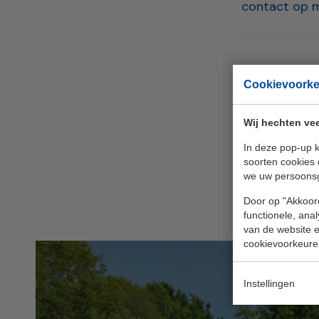
contact op 
Terug n
Cookievoork
Wij hechten vee
In deze pop-up k
soorten cookies 
A
we uw persoons
Door op "Akkoord
functionele, ana
van de website en
cookievoorkeure
Instellingen