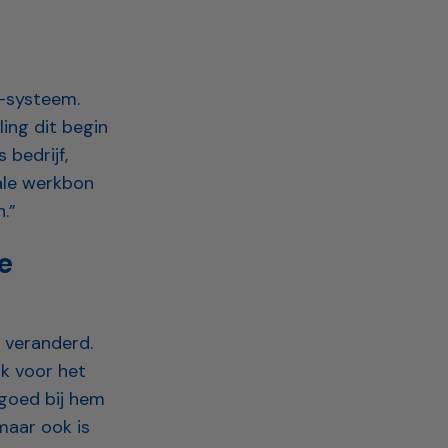
-systeem.
ing dit begin
 bedrijf,
tale werkbon
.”
e
l veranderd.
jk voor het
 goed bij hem
maar ook is