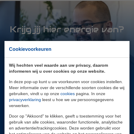
Krijg jij hier energie van?
Neem contact op
Cookievoorkeuren
Wij hechten veel waarde aan uw privacy, daarom
informeren wij u over cookies op onze website.
In deze pop-up kunt u uw voorkeuren voor cookies instellen.
Meer informatie over de verschillende soorten cookies die wij
+ 31 180-415711
gebruiken, vindt u op onze
cookies
pagina. In onze
info@elinex.com
privacyverklaring
leest u hoe we uw persoonsgegevens
verwerken.
Wolweverstraat 15
Door op "Akkoord" te klikken, geeft u toestemming voor het
gebruik van alle cookies, waaronder functionele, analytische
2984 CE Ridderkerk
en advertentie/trackingcookies. Deze worden gebruikt voor