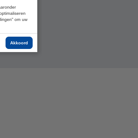
waaronder
 optimaliseren
ellingen" om uw
Akkoord