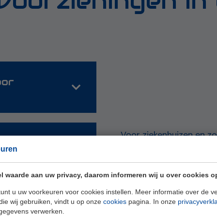
oorzieningen in
oor
Voor ziekenhuizen en zo
en
(nood)stroomvoorzienin
euren
de veiligheid van patië
zorg (Wkkgz):
zorgprocessen te waarb
l waarde aan uw privacy, daarom informeren wij u over cookies o
algemene wettelijke ka
unt u uw voorkeuren voor cookies instellen. Meer informatie over de ve
verplichte keuringen.
die wij gebruiken, vindt u op onze
cookies
pagina. In onze
privacyverkl
gegevens verwerken.