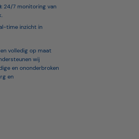
:
24/7 monitoring van
.
l-time inzicht in
en volledig op maat
ndersteunen wij
endige en ononderbroken
org en