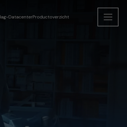
lag
Datacenter
Productoverzicht