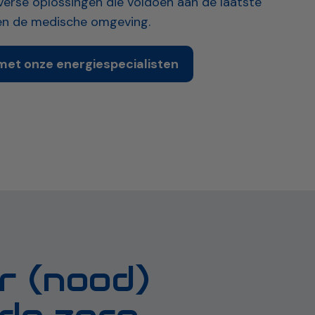
verse oplossingen die voldoen aan de laatste
en de medische omgeving.
et onze energiespecialisten
r (nood)