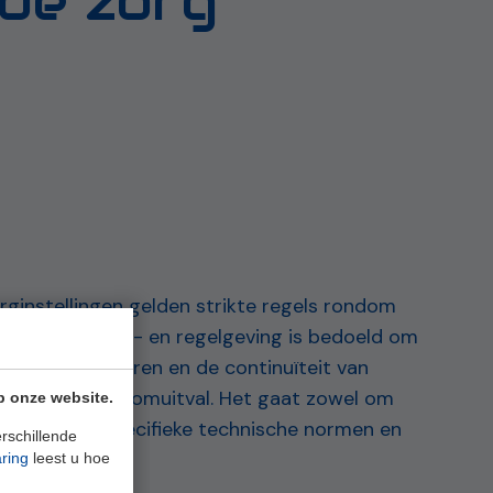
 de zorg
rginstellingen gelden strikte regels rondom
gen. Deze wet- en regelgeving is bedoeld om
nten te garanderen en de continuïteit van
orgen bij stroomuitval. Het gaat zowel om
p onze website.
ders als om specifieke technische normen en
rschillende
aring
leest u hoe