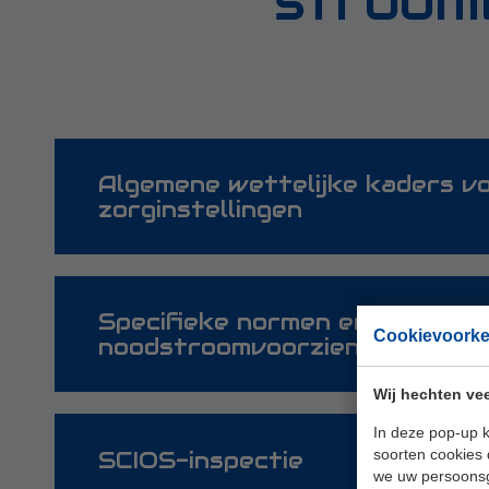
stroomv
Algemene wettelijke kaders v
zorginstellingen
Specifieke normen en richtlijn
Cookievoork
noodstroomvoorzieningen
Wet kwaliteit, klachten en geschillen 
Wij hechten vee
In deze pop-up k
soorten cookies 
SCIOS-inspectie
we uw persoons