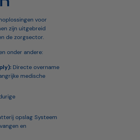
en
moplossingen voor
en zijn uitgebreid
en de zorgsector.
ten onder andere:
ly):
Directe overname
angrijke medische
durige
atterij opslag Systeem
pvangen en