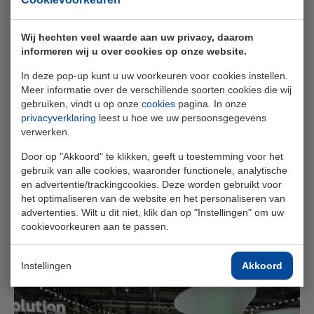
voor een extern EMS.
Wij hechten veel waarde aan uw privacy, daarom
ELINEX heeft met Vamat & HUAWEI Digital Power &
informeren wij u over cookies op onze website.
Fusion Solar een waardevol partnership met de juiste
innovatieve producten. Deze twee producten zijn nog
In deze pop-up kunt u uw voorkeuren voor cookies instellen.
Meer informatie over de verschillende soorten cookies die wij
maar het begin voor wat betreft batterij energieopslag
gebruiken, vindt u op onze
cookies
pagina. In onze
en vormen de basis voor de komende periode waarin
privacyverklaring
leest u hoe we uw persoonsgegevens
nieuwe innovaties op de markt zullen komen zoals
verwerken.
waarschijnlijk sodium-ion batterijen en andere
Door op "Akkoord" te klikken, geeft u toestemming voor het
innovaties.
gebruik van alle cookies, waaronder functionele, analytische
en advertentie/trackingcookies. Deze worden gebruikt voor
ELINEX is in staat om uw behoefte te identificeren, deze
het optimaliseren van de website en het personaliseren van
te vertalen naar een passende (maatwerk) oplossing,
advertenties. Wilt u dit niet, klik dan op "Instellingen" om uw
cookievoorkeuren aan te passen.
van offerte tot projectuitvoering, maar ook onderhoud
en service in de jaren erna. Wij ontzorgen u graag met
deze
Huawei
ESS projecten.
Instellingen
Akkoord