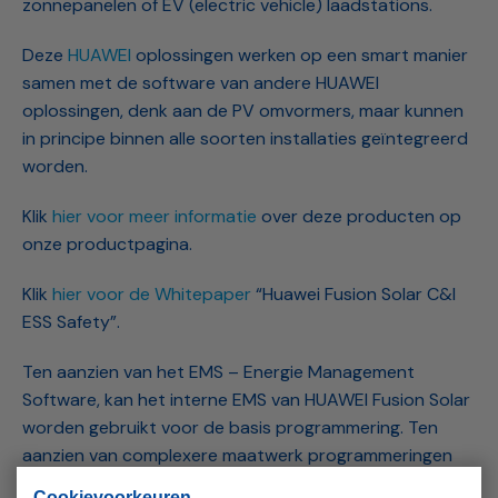
zonnepanelen of EV (electric vehicle) laadstations.
Deze
HUAWEI
oplossingen werken op een smart manier
samen met de software van andere HUAWEI
oplossingen, denk aan de PV omvormers, maar kunnen
in principe binnen alle soorten installaties geïntegreerd
worden.
Klik
hier voor meer informatie
over deze producten op
onze productpagina.
Klik
hier voor de Whitepaper
“Huawei Fusion Solar C&I
ESS Safety”.
Ten aanzien van het EMS – Energie Management
Software, kan het interne EMS van HUAWEI Fusion Solar
worden gebruikt voor de basis programmering. Ten
aanzien van complexere maatwerk programmeringen
werkt ELINEX met (door HUAWEI erkende) EMS partners
Cookievoorkeuren