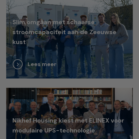
Slim omgaan met schaarse
stroomcapaciteit aan de Zeeuwse
kust
Lees meer
Nikhef Housing kiest met ELINEX voor
modulaire UPS-technologie