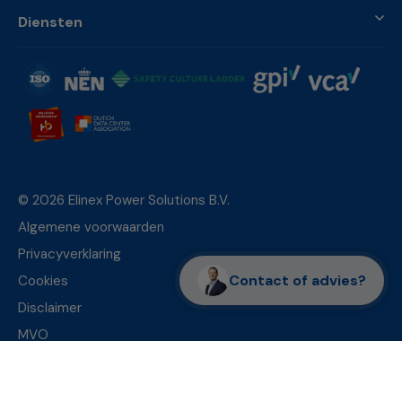
Diensten
© 2026 Elinex Power Solutions B.V.
Algemene voorwaarden
Privacyverklaring
Contact of advies?
Cookies
Disclaimer
MVO